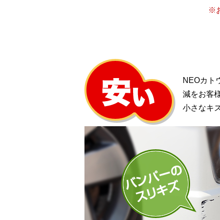
※
NEOカ
減をお客
小さなキ