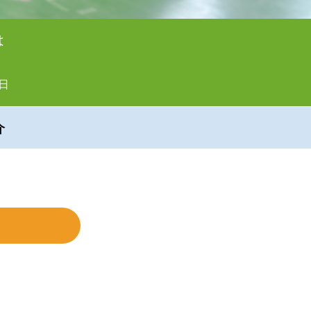
は
日
介